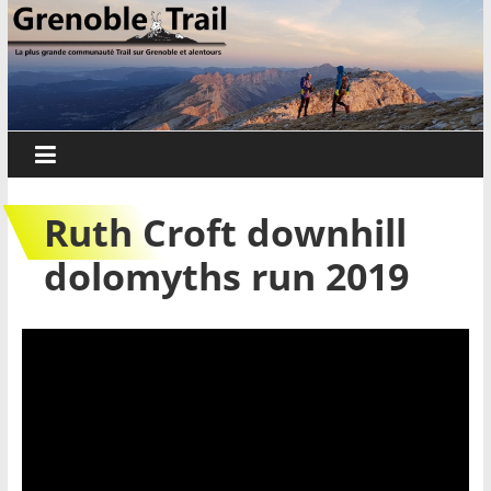
Passer
Grenoble
au
contenu
Trail
Sorties
trail,
parcours
Ruth Croft downhill
et
événements
dolomyths run 2019
sur
Grenoble
et
alentours