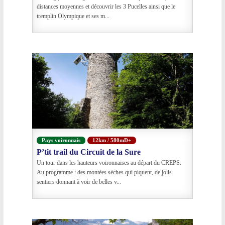
distances moyennes et découvrir les 3 Pucelles ainsi que le
tremplin Olympique et ses m...
Pays voironnais
12km / 580mD+
P’tit trail du Circuit de la Sure
Un tour dans les hauteurs voironnaises au départ du CREPS.
Au programme : des montées sèches qui piquent, de jolis
sentiers donnant à voir de belles v...