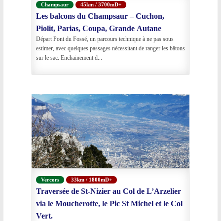
Champsaur
45km / 3700mD+
Les balcons du Champsaur – Cuchon,
Piolit, Parias, Coupa, Grande Autane
Départ Pont du Fossé, un parcours technique à ne pas sous
estimer, avec quelques passages nécessitant de ranger les bâtons
sur le sac. Enchainement d...
Vercors
33km / 1800mD+
Traversée de St-Nizier au Col de L’Arzelier
via le Moucherotte, le Pic St Michel et le Col
Vert.