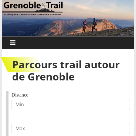
Passer
Grenoble
au
contenu
Trail
Sorties
trail,
parcours
Parcours trail autour
et
événements
de Grenoble
sur
Grenoble
et
Distance
alentours