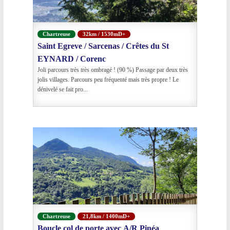
Chartreuse
32km / 1530mD+
Saint Egreve / Sarcenas / Crêtes du St
EYNARD / Corenc
Joli parcours très très ombragé ! (90 %) Passage par deux très
jolis villages. Parcours peu fréquenté mais très propre ! Le
dénivelé se fait pro...
Chartreuse
21,8km / 1400mD+
Boucle col de porte avec A/R Pinéa