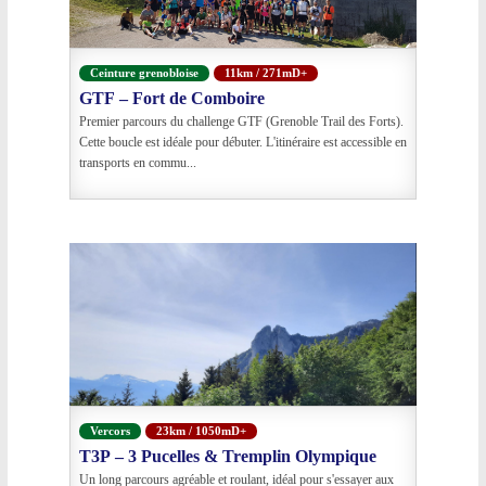
Ceinture grenobloise
11km / 271mD+
GTF – Fort de Comboire
Premier parcours du challenge GTF (Grenoble Trail des Forts).
Cette boucle est idéale pour débuter. L'itinéraire est accessible en
transports en commu...
Vercors
23km / 1050mD+
T3P – 3 Pucelles & Tremplin Olympique
Un long parcours agréable et roulant, idéal pour s'essayer aux