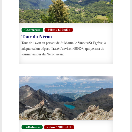
Chartreuse
14km / 600mD+
Tour du Néron
Tour de 14km en partant de St Martin le Vinoux/St Egrève, à
adapter selon départ. Tracé d'environ 600D+, qui permet de
tourner autour du Néron avant...
Belledonne
25km / 2000mD+