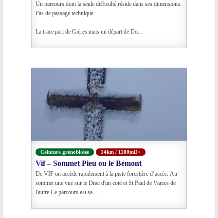
Un parcours dont la seule difficulté réside dans ses dimensions.
Pas de passage technique.
La trace part de Gières mais un départ de Do...
Ceinture grenobloise
14km / 1100mD+
Vif – Sommet Pieu ou le Bémont
De VIF on accède rapidement à la piste forestière d’accès. Au
sommet une vue sur le Drac d'un coté et St Paul de Varces de
l'autre Ce parcours est sa...