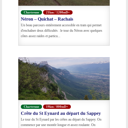
Chartreuse
21km / 1200mD+
Néron – Quichat – Rachais
Un beau parcours entièrement accessible en tram qui permet
d'enchaîner deux difficultés : le tour du Néron avec quelques
côtes assez raides et particu...
Chartreuse
19km / 800mD+
Crête du St Eynard au départ du Sappey
Le tour du St Eynard par les crêtes au départ du Sappey. On
commence par une montée longue et assez roulante. On