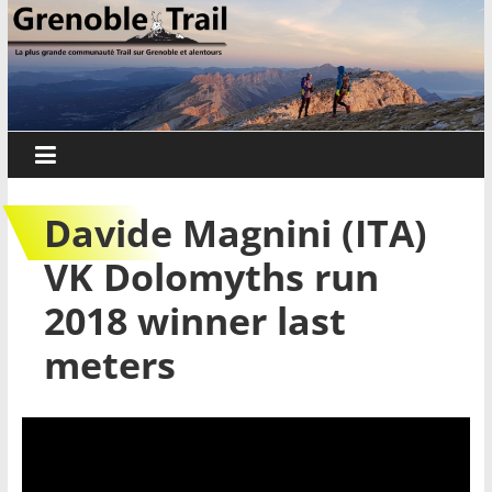
Passer
Grenoble
au
contenu
Trail
Sorties
trail,
parcours
Davide Magnini (ITA)
et
événements
VK Dolomyths run
sur
2018 winner last
Grenoble
et
meters
alentours