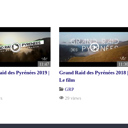
11:47
11:3
id des Pyrénées 2019 |
Grand Raid des Pyrénées 2018 
Le film
GRP
s
29 views