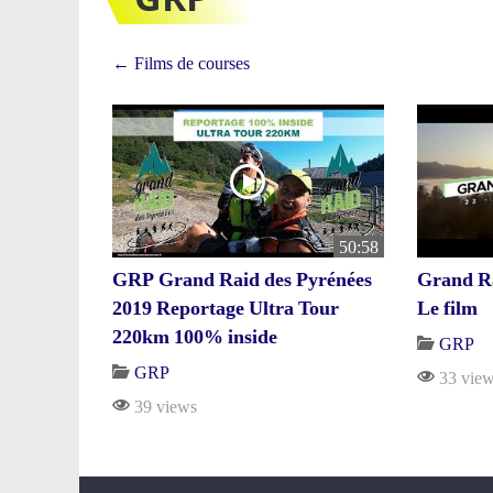
← Films de courses
50:58
GRP Grand Raid des Pyrénées
Grand Ra
2019 Reportage Ultra Tour
Le film
220km 100% inside
GRP
GRP
33 view
39 views