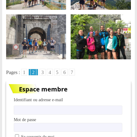
Pages :
1
2
3
4
5
6
7
Espace membre
Identifiant ou adresse e-mail
Mot de passe
Se souvenir de moi