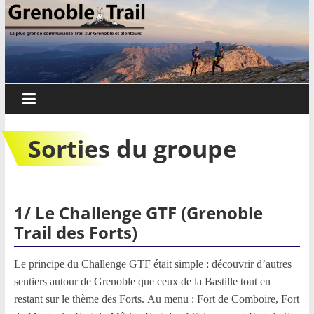
Passer
Grenoble
au
contenu
Trail
Sorties
trail,
parcours
Sorties du groupe
et
événements
sur
Grenoble
1/ Le Challenge GTF (Grenoble
et
Trail des Forts)
alentours
Le principe du Challenge GTF était simple : découvrir d’autres
sentiers autour de Grenoble que ceux de la Bastille tout en
restant sur le thème des Forts. Au menu : Fort de Comboire, Fort