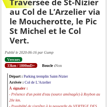
Traversée de St-Nizier
au Col de L’Arzelier via
le Moucherotte, le Pic
St Michel et le Col
Vert.
Publié le 2020-06-16 par Gump
Vercors
33km / 1800mD+
Boucle :
Non
Départ :
Parking tremplin Saint-Nizier
Arrivée :
Col de L'Arzelier
À signaler :
- Présence d'un point d'eau (source aménagée) à Roybon au
20e km.
- Possibilité de s'arrêter à la passerelle du VERTIGE DES